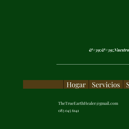
&#39;&#39;Nuestros
Hogar
Servicios
TheTrueEarthHealer@gmail.com
083 045 6141