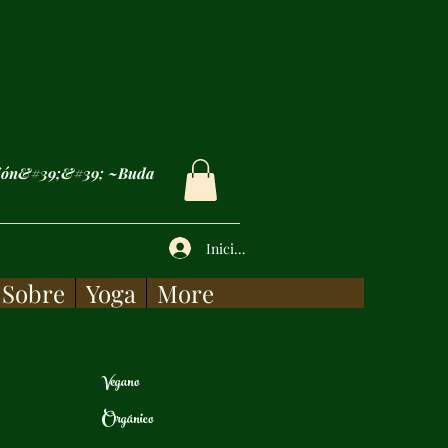
asión&#39;&#39; ~Buda
Iniciar sesión
Sobre
Yoga
More
Vegano
Orgánico