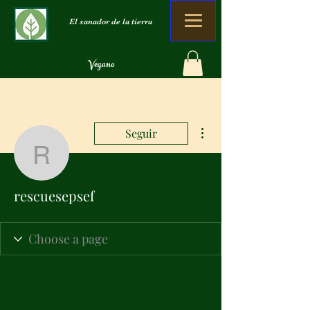
El sanador de la tierra
Vegano
Orgánico
Cero desperdicio
Más acciones
Seguir
rescuesepsef
rescuesepsef