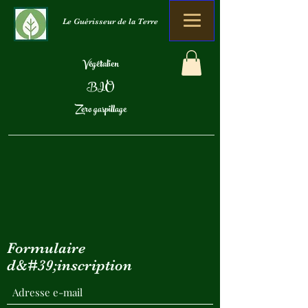
Le Guérisseur de la Terre
Végétalien
BIO
Zero gaspillage
Formulaire
d&#39;inscription