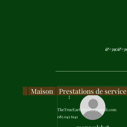
&#39;&#39;N
Maison
Prestations de service
Plus d'actions
TheTrueEarthHealer@gmail.com
083 045 6141