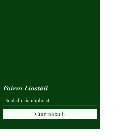
Foirm Liostáil
Cuir isteach