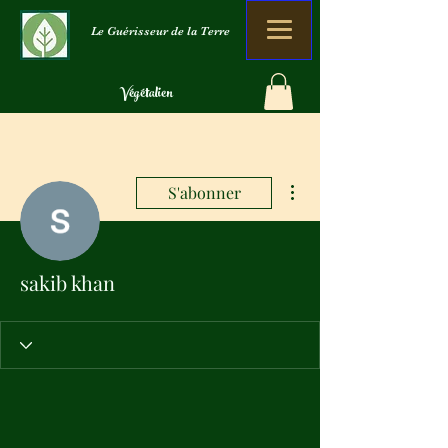
Le Guérisseur de la Terre
Végétalien
BIO
Zero gaspillage
Plus d'actions
S'abonner
sakib khan