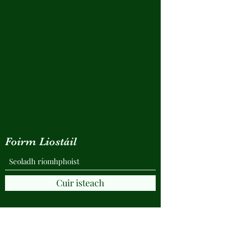
Foirm Liostáil
Cuir isteach