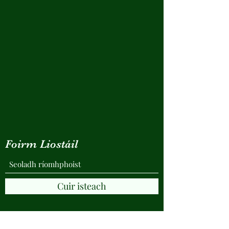
Foirm Liostáil
Cuir isteach