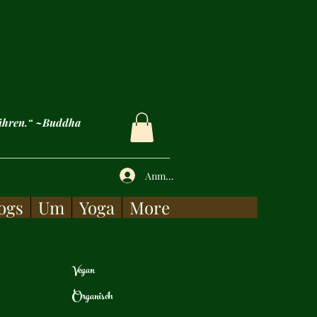
rühren.“ ~Buddha
Anmelden
ogs
Um
Yoga
More
Vegan
Organisch