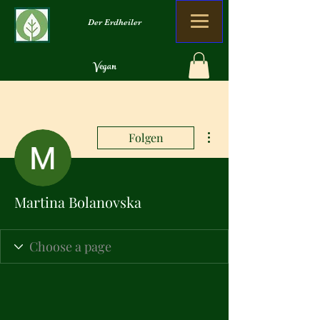
Der Erdheiler
Vegan
Organisch
Kein Verlust
Weitere Optionen
Folgen
Martina Bolanovska