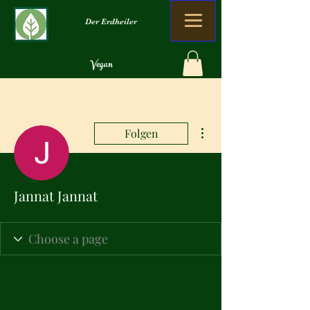
Der Erdheiler
Vegan
Organisch
Kein Verlust
Weitere Optionen
Folgen
Jannat Jannat