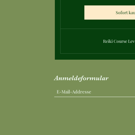
Sofort ka
Reiki Course Leve
Anmeldeformular