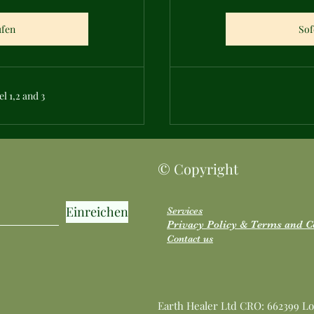
ufen
Sof
l 1,2 and 3
© Copyright
Einreichen
Services
Privacy Policy & Terms and C
Contact us
Earth Healer Ltd CRO: 662399 Lo