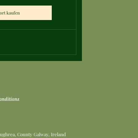
ort kaufen
onditions
ughrea, County Galway, Ireland