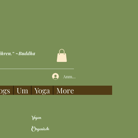
rühren.“ ~Buddha
Anmelden
ogs
Um
Yoga
More
Vegan
Organisch