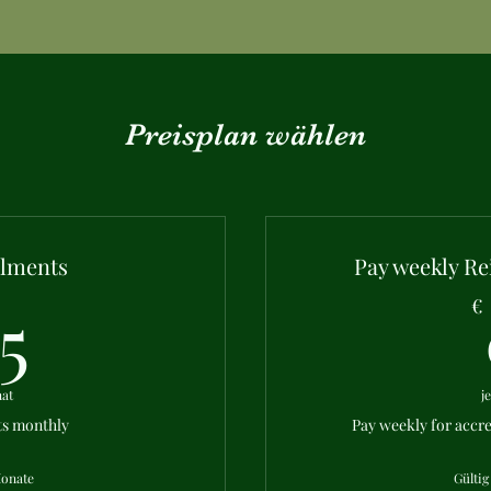
Preisplan wählen
alments
Pay weekly Re
155€
5
€
at
j
ts monthly
Pay weekly for accr
Monate
Gültig