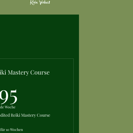
Kein Verlust
iki Mastery Course
95€
95
ede Woche
edited Reiki Mastery Course
 für 10 Wochen