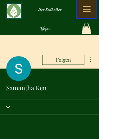
Der Erdheiler
Vegan
Organisch
Kein Verlust
Weitere Optionen
Folgen
Samantha Ken