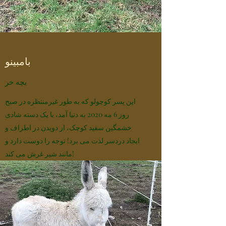
بامبینو
بچه خر
این پسر کوچولو که به طور غیرمنتظره در صبح
روز 6 مه 2020 به دنیا آمد، با یک دسته شادی
خشمگین سفید کوچک، از دویدن در اطراف و
ایجاد دردسر لذت می برد! توجه را دوست دارد و
مانند شیر غرش می کند!