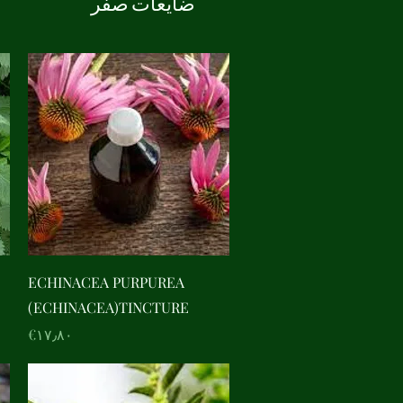
ضایعات صفر
Quick View
ECHINACEA PURPUREA
(ECHINACEA)TINCTURE
Price
‎€۱۷٫۸۰