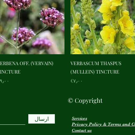
Quick View
Quick View
ERBENA OFF. (VERVAIN)
VERBASCUM THASPUS
INCTURE
(MULLEIN) TINCTURE
Price
Price
€۹٫۰۰
‎€۷٫۰۰
© Copyright
ارسال
Services
Privacy Policy & Terms and C
Contact us