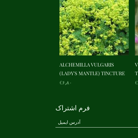
Quick View
ALCHEMILLA VULGARIS
V
(LADY'S MANTLE) TINCTURE
T
Price
‎€۶٫۸۰
‎
فرم اشتراک