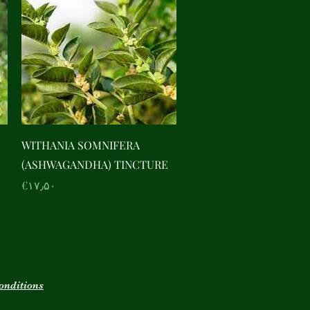
Quick View
WITHANIA SOMNIFERA
(ASHWAGANDHA) TINCTURE
Price
‎€۱۷٫۵۰
onditions