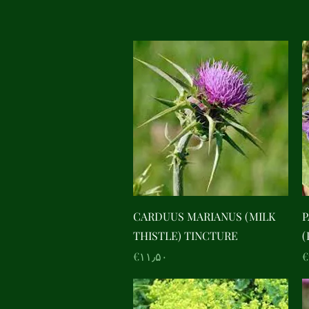
Quick View
CARDUUS MARIANUS (MILK
P
THISTLE) TINCTURE
(
Price
‎€۱۱٫۵۰
‎