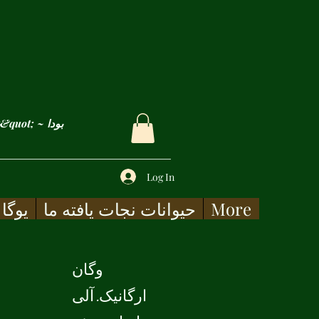
&quot; غم ها و زخم های ما فقط زمانی التیام می یابد که آنها را با شفقت لمس کنیم&quot; ~ بودا
Log In
More
حیوانات نجات یافته ما
یوگا
وگان
ارگانیک. آلی