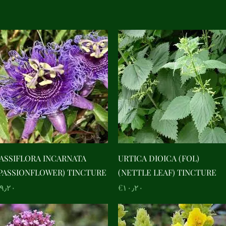
Quick View
Quick View
ASSIFLORA INCARNATA
URTICA DIOICA (FOL)
PASSIONFLOWER) TINCTURE
(NETTLE LEAF) TINCTURE
Price
Price
€۹٫۲۰
‎€۱۰٫۲۰