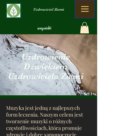
Uzdrowiciel Ziemi
wegański
Organiczny
Zero marnowania
Uzdrowienie
Dźwiękiem
Uzdrowiciela Ziemi
Muzyka jest jedną z najlepszych
form leczenia. Naszym celem jest
tworzenie muzyki o różnych
częstotliwościach, która promuje
zdrowie i dobre samopoczucie.