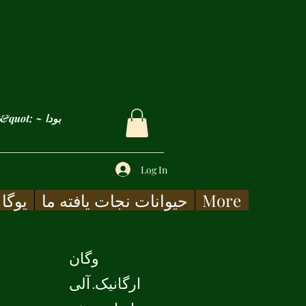
&quot; غم ها و زخم های ما فقط زمانی التیام می یابد که آنها را با شفقت لمس کنیم&quot; ~ بودا
Log In
More
حیوانات نجات یافته ما
یوگا
وگان
ارگانیک. آلی