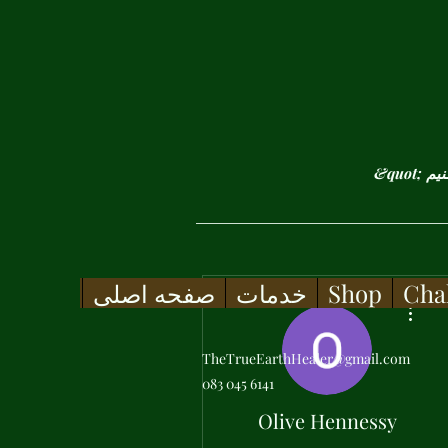
Cha
Shop
خدمات
صفحه اصلی
More actions
TheTrueEarthHealer@gmail.com
083 045 6141
Olive Hennessy