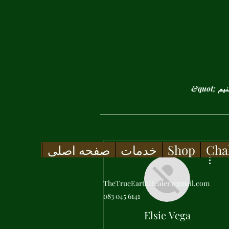
Cha
Shop
خدمات
صفحه اصلی
More actions
TheTrueEarthHealer@gmail.com
083 045 6141
Elsie Vega