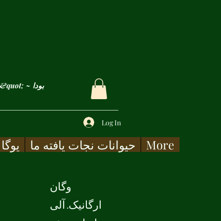
&quot; غم ها و زخم های ما فقط زمانی التیام می یابد که آنها را با شفقت لمس کنیم&quot; ~ بودا
Log In
More
حیوانات نجات یافته ما
یوگا
وگان
ارگانیک. آلی