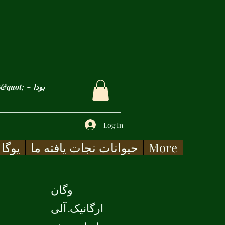
&quot; غم ها و زخم های ما فقط زمانی التیام می یابد که آنها را با شفقت لمس کنیم&quot; ~ بودا
Log In
More
حیوانات نجات یافته ما
یوگا
وگان
ارگانیک. آلی