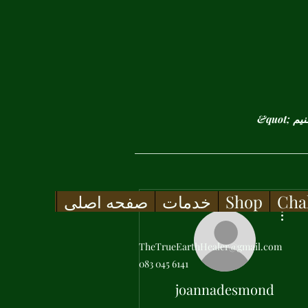
Cha
Shop
خدمات
صفحه اصلی
More actions
TheTrueEarthHealer@gmail.com
083 045 6141
joannadesmond